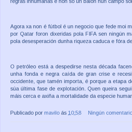
regras inhumanas e non só un balón nun campo so
Agora xa non é fútbol é un negocio que fede moi m
por Qatar foron dixeridas pola FIFA sen ningún m
pola desesperación dunha riqueza caduca e fóra d
O petróleo está a despedirse nesta década face
unha fonda e negra caída de gran crise e reces
occidente, que tamén importa, é porque a etapa de
súa última fase de explotación. Quen queira segu
máis cerca e axiña a mortalidade da especie human
Publicado por
mavilo
ás
10:58
Ningún comentari