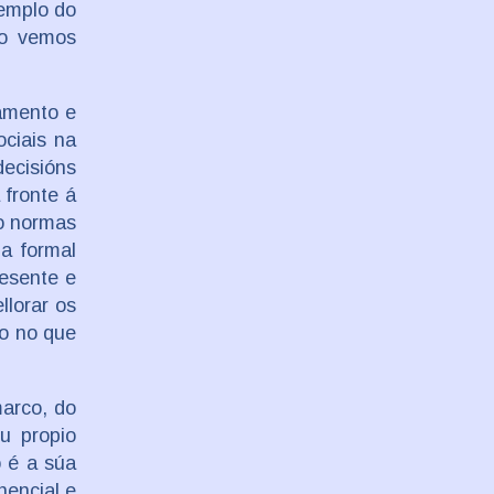
xemplo do
 o vemos
lamento e
ociais na
decisións
 fronte á
xo normas
ña formal
resente e
llorar os
io no que
marco, do
u propio
o é a súa
nencial e