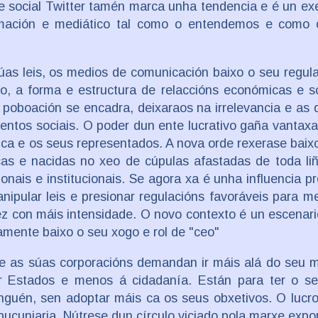
de social Twitter tamén marca unha tendencia e é un e
formación e mediático tal como o entendemos e como
úas leis, os medios de comunicación baixo o seu regu
mo, a forma e estructura de relaccións económicas e s
a poboación se encadra, deixaraos na irrelevancia e as 
ntos sociais. O poder dun ente lucrativo gaña vantaxa
lica e os seus representados. A nova orde rexerase bai
cas e nacidas no xeo de cúpulas afastadas de toda li
cionais e institucionais. Se agora xa é unha influencia p
nipular leis e presionar regulacións favoráveis para me
 vez con máis intensidade. O novo contexto é un escenar
tamente baixo o seu xogo e rol de "ceo"
ue as súas corporacións demandan ir máis alá do seu 
ir Estados e menos á cidadanía. Están para ter o se
inguén, sen adoptar máis ca os seus obxetivos. O lucr
pucuniaria. Nútrese dun círculo viciado pola marxe expo