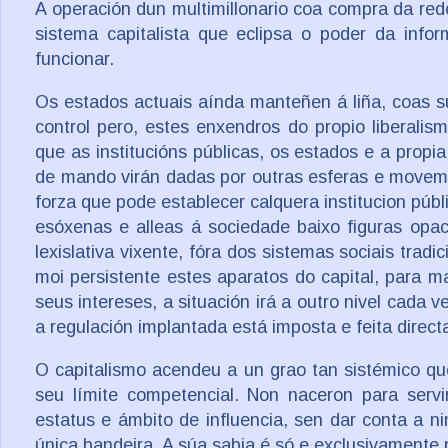
A operación dun multimillonario coa compra da re
sistema capitalista que eclipsa o poder da in
funcionar.
Os estados actuais aínda manteñen á liña, coas s
control pero, estes enxendros do propio liberalis
que as institucións públicas, os estados e a propi
de mando virán dadas por outras esferas e moveme
forza que pode establecer calquera institucion púb
esóxenas e alleas á sociedade baixo figuras opa
lexislativa vixente, fóra dos sistemas sociais tradi
moi persistente estes aparatos do capital, para ma
seus intereses, a situación irá a outro nivel cada
a regulación implantada está imposta e feita direc
O capitalismo acendeu a un grao tan sistémico q
seu límite competencial. Non naceron para serv
estatus e ámbito de influencia, sen dar conta a n
única bandeira. A súa sabia é só e exclusivamente 