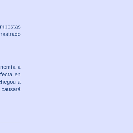
 impostas
rrastrado
onomía á
fecta en
 chegou á
e causará