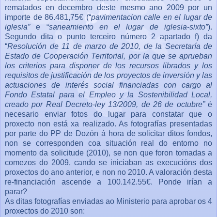
rematados en decembro deste mesmo ano 2009 por un
importe de 86.481,75€ (“
pavimentacion calle en el lugar de
iglesia”
e “
saneamiento en el lugar de iglesia-sixto”
).
Segundo dita o punto terceiro número 2 apartado f) da
“
Resolución de 11 de marzo de 2010, de la Secretaría de
Estado de Cooperación Territorial, por la que se aprueban
los criterios para disponer de los recursos librados y los
requisitos de justificación de los proyectos de inversión y las
actuaciones de interés social financiadas con cargo al
Fondo Estatal para el Empleo y la Sostenibilidad Local,
creado por Real Decreto-ley 13/2009, de 26 de octubre”
é
necesario enviar fotos do lugar para constatar que o
proxecto non está xa realizado. As fotografías presentadas
por parte do PP de Dozón á hora de solicitar ditos fondos,
non se corresponden coa situación real do entorno no
momento da solicitude (2010), se non que foron tomadas a
comezos do 2009, cando se iniciaban as execucións dos
proxectos do ano anterior, e non no 2010. A valoración desta
re-financiación ascende a 100.142.55€. Ponde irían a
parar?
As ditas fotografías enviadas ao Ministerio para aprobar os 4
proxectos do 2010 son: