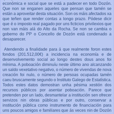
económica e social que se está a padecer en todo Dozón.
Que non se enganen aqueles que pensan que tamén se
están a aproveitar desta situación. Son os máis afectados xa
que teñen que render contas a longo prazo. Pódese dicir
que é o imposto real pagado por uns ficticios privilexios que
non van máis alá do Alto da Rocha. Se non se cambia o
goberno do PP o Concello de Dozón está condenado a
desaparecer.
Atendendo a finalidade para á que realmente foron estes
fondos (201.512,00€) a incidencia na economía e de
desenvolvemento social ao longo destes dous anos foi
mínima. A poboación diminuíu neste último ano alcanzando
un saldo vexetativo negativo, o número de vivendas de nova
creación foi nulo, o número de persoas ocupadas tamén
caeu bruscamente segundo o Instituto Galego de Estatística.
Todos estes datos demostran unha pésima xestión dos
recursos públicos por asentar poboación. Parece que
pretenden por un lado, desmantelar a institución sen ofrecer
servizos nin obras públicas e por outro, conservar a
institución pública como instrumento de financiación para
uns poucos amigos e familiares que ás veces nin de Dozón