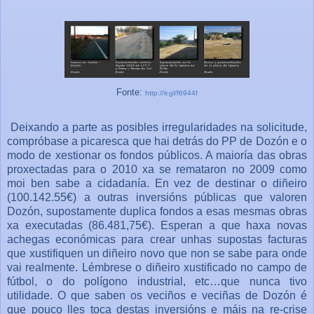
Fonte:
http://ir.gl/f6944f
Deixando a parte as posibles irregularidades na solicitude,
compróbase a picaresca que hai detrás do PP de Dozón e o
modo de xestionar os fondos públicos. A maioría das obras
proxectadas para o 2010 xa se remataron no 2009 como
moi ben sabe a cidadanía. En vez de destinar o diñeiro
(100.142.55€) a outras inversións públicas que valoren
Dozón, supostamente duplica fondos a esas mesmas obras
xa executadas (86.481,75€). Esperan a que haxa novas
achegas económicas para crear unhas supostas facturas
que xustifiquen un diñeiro novo que non se sabe para onde
vai realmente. Lémbrese o diñeiro xustificado no campo de
fútbol, o do polígono industrial, etc…que nunca tivo
utilidade. O que saben os veciños e veciñas de Dozón é
que pouco lles toca destas inversións e máis na re-crise