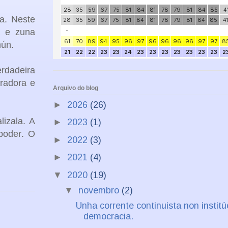
ía. Neste
a e zuna
mún.
rdadeira
radora e
Arquivo do blog
►
2026
(26)
lizala. A
►
2023
(1)
poder. O
►
2022
(3)
►
2021
(4)
▼
2020
(19)
▼
novembro
(2)
Unha corrente continuista non institú
democracia.