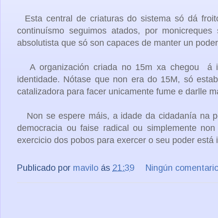
Esta central de criaturas do sistema só dá fro
continuísmo seguimos atados, por monicreques se
absolutista que só son capaces de manter un pode
A organización criada no 15m xa chegou á i
identidade. Nótase que non era do 15M, só est
catalizadora para facer
unicamente
fume e darlle má
Non se espere máis, a idade da cidadanía na pol
democracia ou faise radical ou
simplemente
non 
exercicio dos pobos para exercer o seu poder está i
Publicado por
mavilo
ás
21:39
Ningún comentari