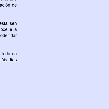
ración de
esta sen
hoxe e a
poder dar
 todo da
áis días