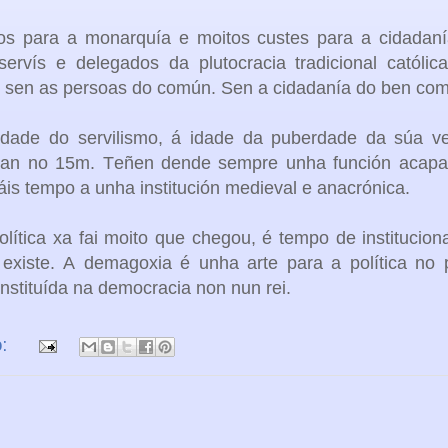
itos para a monarquía e moitos custes para a cidadan
rvís e delegados da plutocracia tradicional católic
r sen as persoas do común. Sen a cidadanía do ben co
dade do servilismo, á idade da puberdade da súa ve
aban no 15m. Teñen dende sempre unha función acapa
is tempo a unha institución medieval e anacrónica.
ítica xa fai moito que chegou, é tempo de instituciona
existe. A demagoxia é unha arte para a política no 
nstituída na democracia non nun rei.
o: