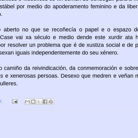
estábel por medio do
apoderamento
feminino e da libe
.
ro aberto no que se recoñecía o papel e o espazo d
Case vai xa século e medio dende este xurdir ata 
or resolver un problema que é de xustiza social e de 
 sexan iguais independentemente do seu xénero.
o camiño da reivindicación, da conmemoración e sobre
oas e xenerosas persoas. Desexo que medren e veñan m
ulleres.
o: