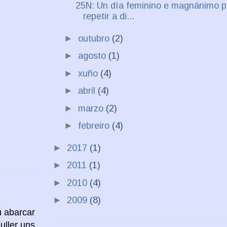
25N: Un día feminino e magnánimo p
repetir a di...
►
outubro
(2)
►
agosto
(1)
►
xuño
(4)
►
abril
(4)
►
marzo
(2)
►
febreiro
(4)
►
2017
(1)
►
2011
(1)
►
2010
(4)
►
2009
(8)
u abarcar
uller uns