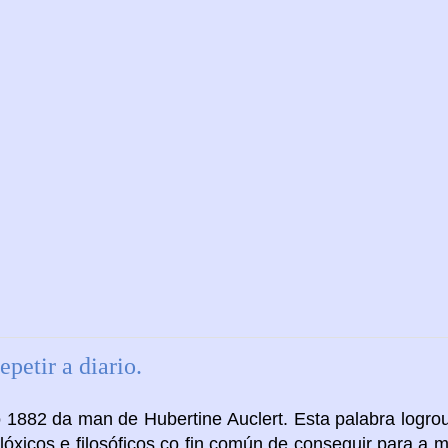
petir a diario.
no 1882 da man de
Hubertine
Auclert
. Esta palabra logro
óxicos e filosóficos co fin común de conseguir para a m