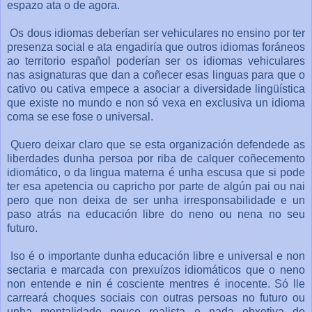
espazo ata o de agora.
Os dous idiomas deberían ser vehiculares no ensino por ter
presenza social e ata engadiría que outros idiomas foráneos
ao territorio español poderían ser os idiomas vehiculares
nas asignaturas que dan a coñecer esas linguas para que o
cativo ou cativa empece a asociar a diversidade lingüística
que existe no mundo e non só vexa en exclusiva un idioma
coma se ese fose o universal.
Quero deixar claro que se esta organización defendede as
liberdades dunha persoa por riba de calquer coñecemento
idiomático, o da lingua materna é unha escusa que si pode
ter esa apetencia ou capricho por parte de algún pai ou nai
pero que non deixa de ser unha irresponsabilidade e un
paso atrás na educación libre do neno ou nena no seu
futuro.
Iso é o importante dunha educación libre e universal e non
sectaria e marcada con prexuízos idiomáticos que o neno
non entende e nin é cosciente mentres é inocente. Só lle
carreará choques sociais con outras persoas no futuro ou
unha mentalidade pouco realista e nada obxetiva do