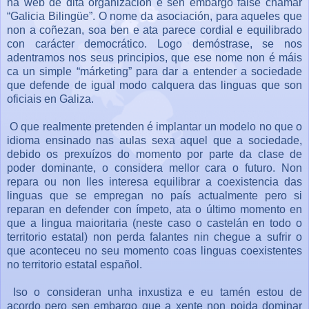
na web de dita organización e sen embargo faise chamar
“Galicia Bilingüe”. O nome da asociación, para aqueles que
non a coñezan, soa ben e ata parece cordial e equilibrado
con carácter democrático. Logo demóstrase, se nos
adentramos nos seus principios, que ese nome non é máis
ca un simple “márketing” para dar a entender a sociedade
que defende de igual modo calquera das linguas que son
oficiais en Galiza.
O que realmente pretenden é implantar un modelo no que o
idioma ensinado nas aulas sexa aquel que a sociedade,
debido os prexuízos do momento por parte da clase de
poder dominante, o considera mellor cara o futuro. Non
repara ou non lles interesa equilibrar a coexistencia das
linguas que se empregan no país actualmente pero si
reparan en defender con ímpeto, ata o último momento en
que a lingua maioritaria (neste caso o castelán en todo o
territorio estatal) non perda falantes nin chegue a sufrir o
que aconteceu no seu momento coas linguas coexistentes
no territorio estatal español.
Iso o consideran unha inxustiza e eu tamén estou de
acordo pero sen embargo que a xente non poida dominar