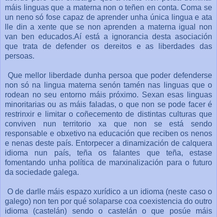
máis linguas que a materna non o teñen en conta. Coma se
un neno só fose capaz de aprender unha única lingua e ata
lle din a xente que se non aprenden a materna igual non
van ben educados.Aí está a ignorancia desta asociación
que trata de defender os dereitos e as liberdades das
persoas.
Que mellor liberdade dunha persoa que poder defenderse
non só na lingua materna senón tamén nas linguas que o
rodean no seu entorno máis próximo. Sexan esas linguas
minoritarias ou as máis faladas, o que non se pode facer é
restrinxir e limitar o coñecemento de distintas culturas que
conviven nun territorio xa que non se está sendo
responsable e obxetivo na educación que reciben os nenos
e nenas deste país. Entorpecer a dinamización de calquera
idioma nun país, teña os falantes que teña, estase
fomentando unha política de marxinalización para o futuro
da sociedade galega.
O de darlle máis espazo xurídico a un idioma (neste caso o
galego) non ten por qué solaparse coa coexistencia do outro
idioma (castelán) sendo o castelán o que posúe máis