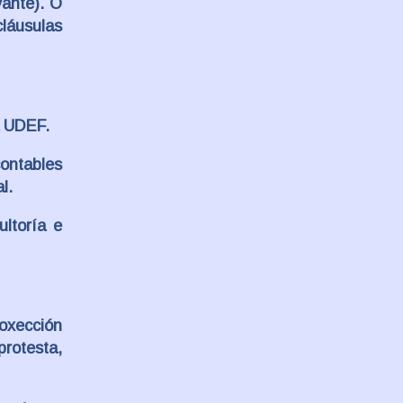
vante). O
cláusulas
a UDEF.
ontables
l.
ltoría e
oxección
protesta,