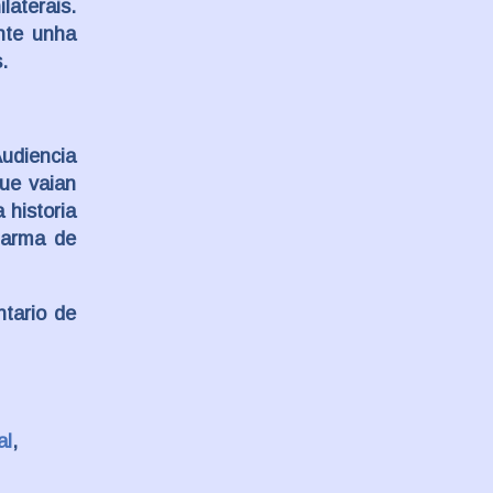
laterais.
nte unha
.
udiencia
que vaian
 historia
 arma de
ntario de
al
,