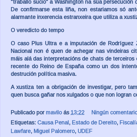
"traballo sucio" a Washington na súa persecución d
De confirmarse esta liña, non estariamos só an
alarmante inxerencia estranxeira que utiliza a xusti
O veredicto do tempo
O caso Plus Ultra e a imputación de Rodríguez 
Nacional non é quen de achegar nas vindeiras cita
máis alá das interpretacións de chats de terceiros
recente do Reino de España como un dos intentos
destrución política masiva.
A xustiza ten a obrigación de investigar, pero t
quen busca gañar nos xulgados o que non logran c
Publicado por
mavilo
ás
13:22
Ningún comentari
Etiquetas:
Causa Penal
,
Estado de Dereito
,
Fiscalí
Lawfare
,
Miguel Palomero
,
UDEF