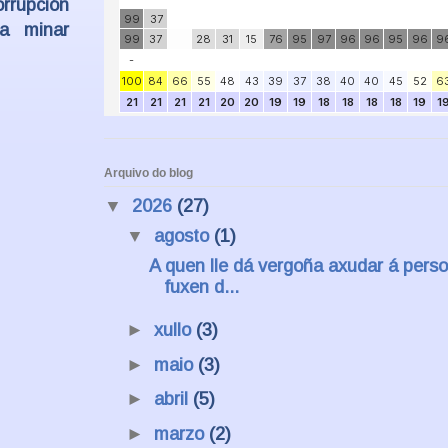
orrupción
ra minar
Arquivo do blog
▼
2026
(27)
▼
agosto
(1)
A quen lle dá vergoña axudar á pers
fuxen d...
►
xullo
(3)
►
maio
(3)
►
abril
(5)
►
marzo
(2)