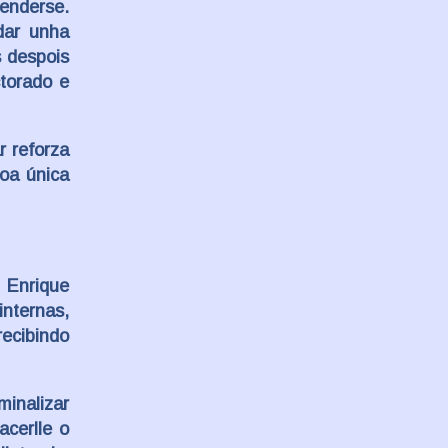
fenderse.
dar unha
 despois
ctorado e
r reforza
coa única
 Enrique
nternas,
ecibindo
inalizar
acerlle o