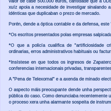
valor de case 500.000 euros, cantidade que a UDE
xuíz apoia a necesidade de investigar sinalando a
idénticas que duplicaban o prezo de mercado.
Porén, dende a óptica contable e da defensa, este
*Os escritos presentados polas empresas salpicad
*O que a policía cualifica de "artificiosidade 
ordinarias, erros administrativos habituais ou factur
*Insístese en que todos os ingresos de Zapatero
conferencias internacionais privadas, transparente
A "Pena de Telexornal" e a axenda de minado elect
O aspecto máis preocupante dende unha perspecti
pública do caso. Como denunciaba recentemente un 
o proceso xera unha alarmante sospeita de instrum