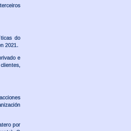
erceiros
íticas do
en 2021.
privado e
clientes,
acciones
anización
atero por