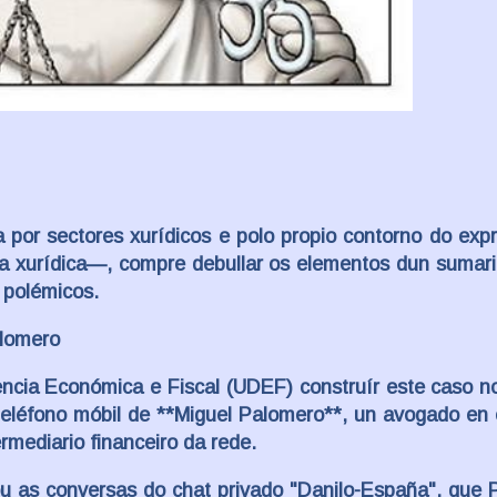
 por sectores xurídicos e polo propio contorno do exp
ra xurídica—, compre debullar os elementos dun sumar
 polémicos.
alomero
encia Económica e Fiscal (UDEF) construír este caso 
eléfono móbil de **Miguel Palomero**, un avogado en 
rmediario financeiro da rede.
cou as conversas do chat privado "Danilo-España", que