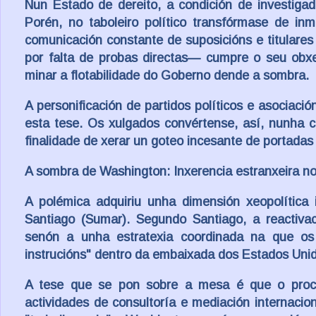
Nun Estado de dereito, a condición de investiga
Porén, no taboleiro político transfórmase de in
comunicación constante de suposicións e titular
por falta de probas directas— cumpre o seu obxect
minar a flotabilidade do Goberno dende a sombra.
A personificación de partidos políticos e asociaci
esta tese. Os xulgados convértense, así, nunha 
finalidade de xerar un goteo incesante de portadas
A sombra de Washington: Inxerencia estranxeira no
A polémica adquiriu unha dimensión xeopolítica 
Santiago (Sumar). Segundo Santiago, a reactiva
senón a unha estratexia coordinada na que os p
instrucións" dentro da embaixada dos Estados Uni
A tese que se pon sobre a mesa é que o proces
actividades de consultoría e mediación internacion