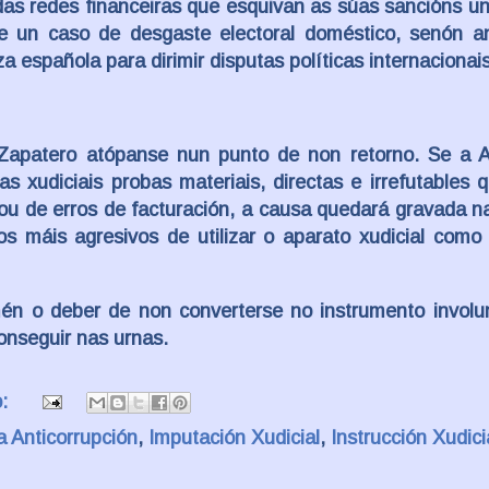
as redes financeiras que esquivan as súas sancións uni
te un caso de desgaste electoral doméstico, senón a
za española para dirimir disputas políticas internacionais
Zapatero atópanse nun punto de non retorno. Se a A
s xudiciais probas materiais, directas e irrefutables 
 ou de erros de facturación, a causa quedará gravada na
 máis agresivos de utilizar o aparato xudicial como
amén o deber de non converterse no instrumento involu
onseguir nas urnas.
o:
a Anticorrupción
,
Imputación Xudicial
,
Instrucción Xudici