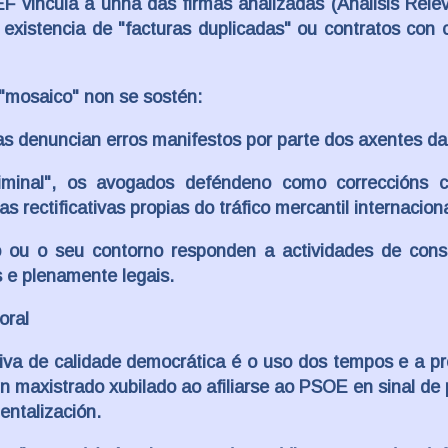
F vincula a unha das firmas analizadas (Análisis Rele
 existencia de "facturas duplicadas" ou contratos con 
 "mosaico" non se sostén:
as denuncian erros manifestos por parte dos axentes d
criminal", os avogados deféndeno como correccións c
as rectificativas propias do tráfico mercantil internaciona
 ou o seu contorno responden a actividades de consu
s e plenamente legais.
oral
va de calidade democrática é o uso dos tempos e a pr
maxistrado xubilado ao afiliarse ao PSOE en sinal de 
entalización.