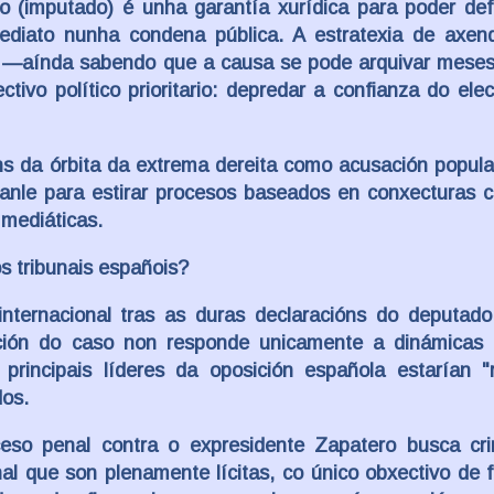
do (imputado) é unha garantía xurídica para poder de
mediato nunha condena pública. A estratexia de axen
es —aínda sabendo que a causa se pode arquivar meses
ivo político prioritario: depredar a confianza do ele
óns da órbita da extrema dereita como acusación popula
canle para estirar procesos baseados en conxecturas 
 mediáticas.
s tribunais españois?
internacional tras as duras declaracións do deputado
ción do caso non responde unicamente a dinámicas i
rincipais líderes da oposición española estarían "r
dos.
o penal contra o expresidente Zapatero busca crim
al que son plenamente lícitas, co único obxectivo de f