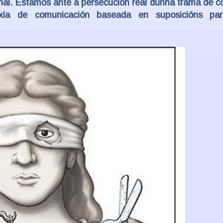
nal. Estamos ante a persecución real dunha trama de c
exia de comunicación baseada en suposicións pa