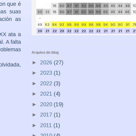
non que é
 nas suas
ación as
 XX ata a
. A falta
roblemas
Arquivo do blog
►
2026
(27)
olvidada,
►
2023
(1)
►
2022
(3)
►
2021
(4)
►
2020
(19)
►
2017
(1)
►
2011
(1)
►
2010
(4)