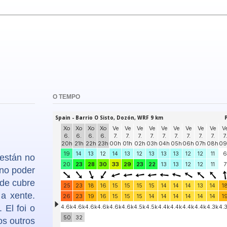
O TEMPO
 están no
 no poder
nde cubre
a xente.
 El foi o
os outros