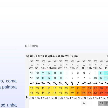
O TEMPO
ivo, coma
a palabra
n só unha