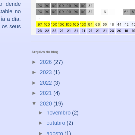
xan dende
table no
ía a día,
a os seus
Arquivo do blog
►
2026
(27)
►
2023
(1)
►
2022
(3)
►
2021
(4)
▼
2020
(19)
►
novembro
(2)
►
outubro
(2)
►
agosto
(1)