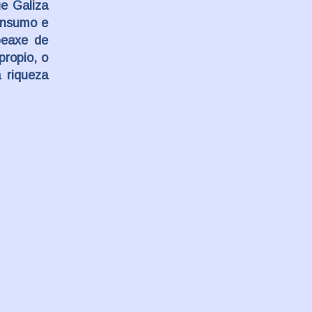
ue Galiza
onsumo
e
peaxe de
ropio, o
 riqueza