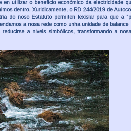
te en utilizar o beneficio económico da electricidade q
imos dentro. Xuridicamente, o
RD 244/2019 de Autoc
ria do noso Estatuto permiten lexislar para que a "
endamos a nosa rede como unha unidade de balance p
reducirse a niveis simbólicos, transformando a nosa