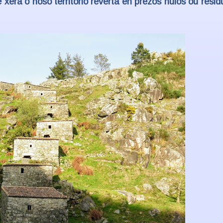
 xera o noso territorio reverta en prezos nulos ou resid