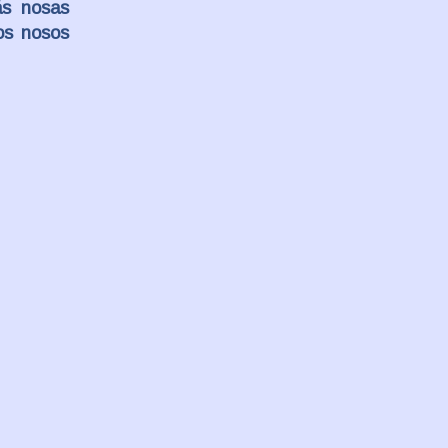
 ás nosas
os nosos