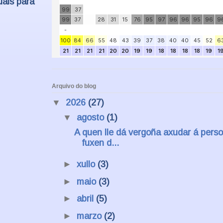
uais para
Arquivo do blog
▼
2026
(27)
▼
agosto
(1)
A quen lle dá vergoña axudar á pers
fuxen d...
►
xullo
(3)
►
maio
(3)
►
abril
(5)
►
marzo
(2)