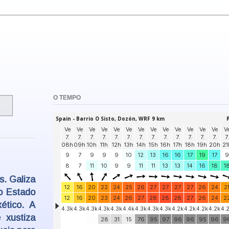
O TEMPO
s. Galiza
o Estado
ético. A
 xustiza