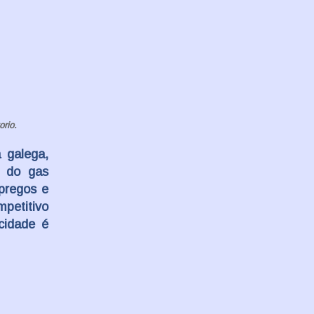
rio.
 galega,
a do gas
mpregos e
mpetitivo
cidade é