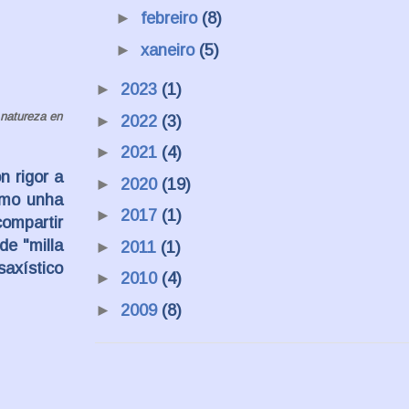
►
febreiro
(8)
►
xaneiro
(5)
►
2023
(1)
 natureza en
►
2022
(3)
►
2021
(4)
n rigor a
►
2020
(19)
omo unha
►
2017
(1)
compartir
de "milla
►
2011
(1)
saxístico
►
2010
(4)
►
2009
(8)