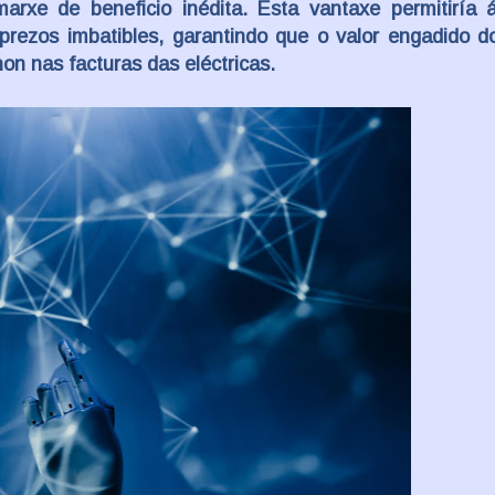
 marxe de beneficio inédita. Esta vantaxe permitiría
prezos imbatibles, garantindo que o valor engadido d
on nas facturas das eléctricas.