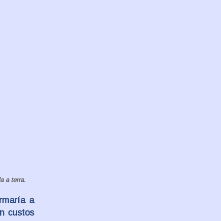
 a terra.
ormaría a
an custos