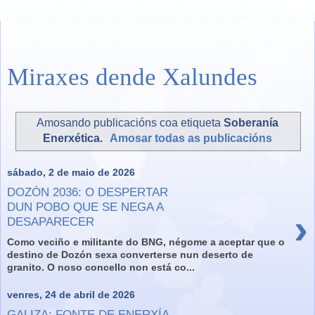
Miraxes dende Xalundes
Amosando publicacións coa etiqueta
Soberanía
Enerxética
.
Amosar todas as publicacións
sábado, 2 de maio de 2026
DOZÓN 2036: O DESPERTAR
DUN POBO QUE SE NEGA A
›
DESAPARECER
Como veciño e militante do BNG, négome a aceptar que o
destino de Dozón sexa converterse nun deserto de
granito. O noso concello non está co...
venres, 24 de abril de 2026
GALIZA: FONTE DE ENERXÍA